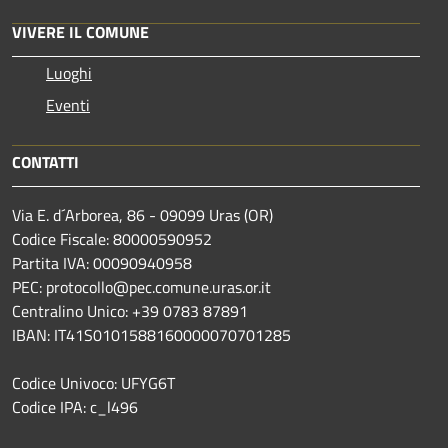
VIVERE IL COMUNE
Luoghi
Eventi
CONTATTI
Via E. d´Arborea, 86 - 09099 Uras (OR)
Codice Fiscale: 80000590952
Partita IVA: 00090940958
PEC: protocollo@pec.comune.uras.or.it
Centralino Unico: +39 0783 87891
IBAN: IT41S0101588160000070701285
Codice Univoco: UFYG6T
Codice IPA: c_l496