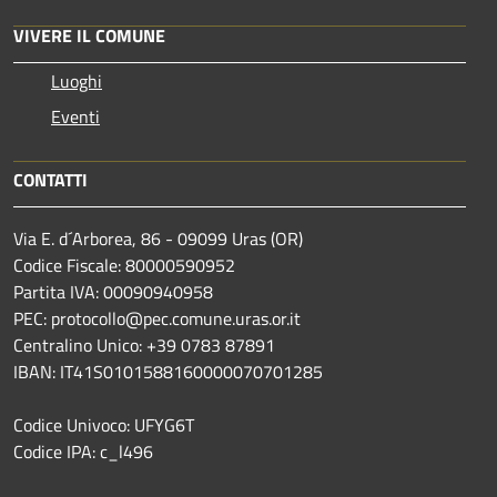
VIVERE IL COMUNE
Luoghi
Eventi
CONTATTI
Via E. d´Arborea, 86 - 09099 Uras (OR)
Codice Fiscale: 80000590952
Partita IVA: 00090940958
PEC: protocollo@pec.comune.uras.or.it
Centralino Unico: +39 0783 87891
IBAN: IT41S0101588160000070701285
Codice Univoco: UFYG6T
Codice IPA: c_l496