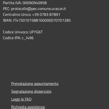
Partita IVA: 00090940958
PEC: protocollo@pec.comune.uras.or.it
Centralino Unico: +39 0783 87891
IBAN: IT41S0101588160000070701285
Codice Univoco: UFYG6T
Codice IPA: c_l496
Prenotazione appuntamento
Segnalazione disservizio
Leggi le FAQ
Richiesta assistenza