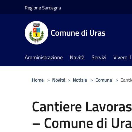
Salta al contenuto principale
Regione Sardegna
Comune di Uras
Amministrazione
Novità
Servizi
Vivere 
Home
>
Novità
>
Notizie
>
Comune
>
Canti
Cantiere Lavora
– Comune di Ura