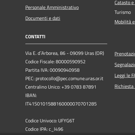
Catasto e
Personale Amministrativo
Turismo
Documenti e dati
Mobilità e
CONTATTI
Via E. d´Arborea, 86 - 09099 Uras (OR)
Prenotaz
Codice Fiscale: 80000590952
Segnalazi
Partita IVA: 00090940958
Leggi le 
PEC: protocollo@pec.comune.uras.or.it
Richiesta
Centralino Unico: +39 0783 87891
IBAN:
IT41S0101588160000070701285
Codice Univoco: UFYG6T
Codice IPA: c_l496