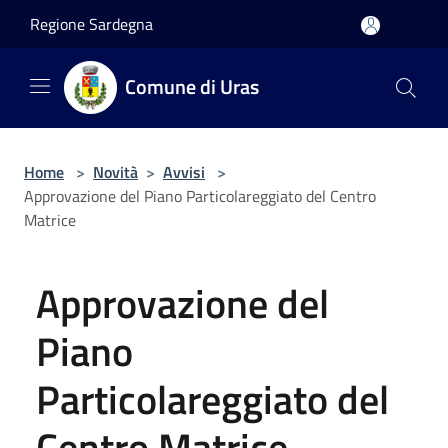
Salta al contenuto principale
Regione Sardegna
Comune di Uras
Home
>
Novità
>
Avvisi
>
Approvazione del Piano Particolareggiato del Centro
Matrice
Approvazione del
Piano
Particolareggiato del
Centro Matrice