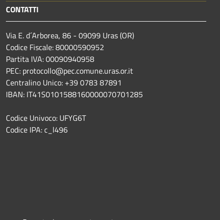
CONTATTI
Via E. d´Arborea, 86 - 09099 Uras (OR)
Codice Fiscale: 80000590952
Partita IVA: 00090940958
PEC: protocollo@pec.comune.uras.or.it
Centralino Unico: +39 0783 87891
IBAN: IT41S0101588160000070701285
Codice Univoco: UFYG6T
Codice IPA: c_l496