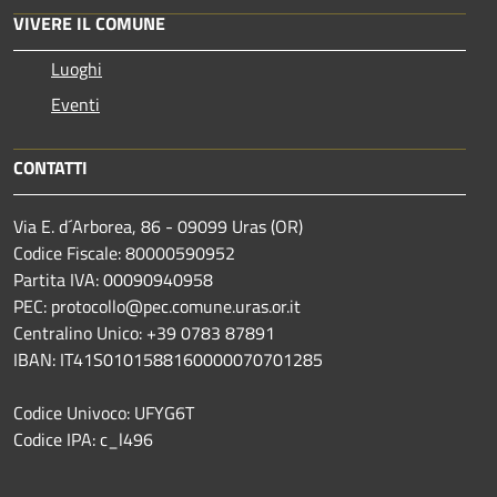
VIVERE IL COMUNE
Luoghi
Eventi
CONTATTI
Via E. d´Arborea, 86 - 09099 Uras (OR)
Codice Fiscale: 80000590952
Partita IVA: 00090940958
PEC: protocollo@pec.comune.uras.or.it
Centralino Unico: +39 0783 87891
IBAN: IT41S0101588160000070701285
Codice Univoco: UFYG6T
Codice IPA: c_l496