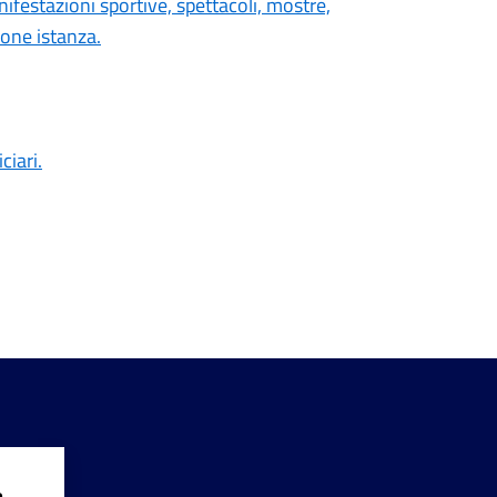
festazioni sportive, spettacoli, mostre,
ione istanza.
ciari.