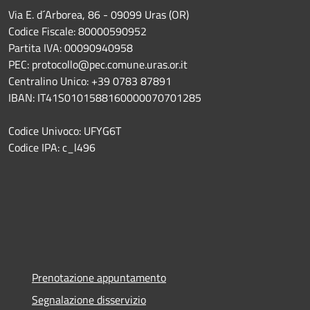
Via E. d´Arborea, 86 - 09099 Uras (OR)
Codice Fiscale: 80000590952
Partita IVA: 00090940958
PEC: protocollo@pec.comune.uras.or.it
Centralino Unico: +39 0783 87891
IBAN: IT41S0101588160000070701285
Codice Univoco: UFYG6T
Codice IPA: c_l496
Prenotazione appuntamento
Segnalazione disservizio