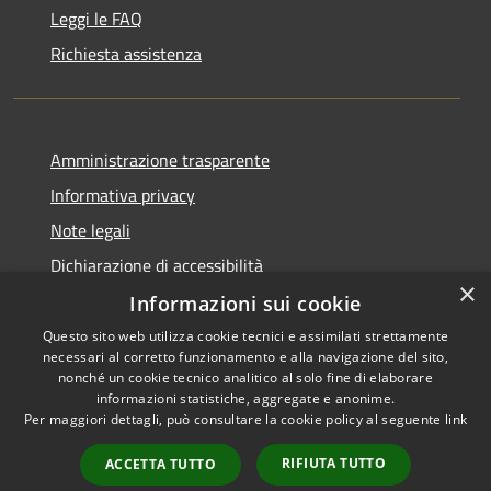
Leggi le FAQ
Richiesta assistenza
Amministrazione trasparente
Informativa privacy
Note legali
Dichiarazione di accessibilità
×
Informazioni sui cookie
Questo sito web utilizza cookie tecnici e assimilati strettamente
necessari al corretto funzionamento e alla navigazione del sito,
RSS
Copyright © 2026 • Comune di
nonché un cookie tecnico analitico al solo fine di elaborare
informazioni statistiche, aggregate e anonime.
Accessibilità
Uras • Powered by
Per maggiori dettagli, può consultare la cookie policy al seguente
link
Privacy
Municipium
Accesso
•
Cookie
redazione
RIFIUTA TUTTO
ACCETTA TUTTO
Mappa del sito