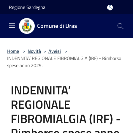
Salta al contenuto principale
Regione Sardegna
Comune di Uras
Home
>
Novità
>
Avvisi
>
INDENNITA’ REGIONALE FIBROMIALGIA (IRF) - Rimborso
spese anno 2025.
INDENNITA’
REGIONALE
FIBROMIALGIA (IRF) -
Rimborso spese anno