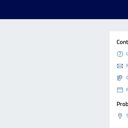
Cont
Prob