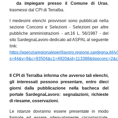
da impiegare presso il Comune di Uras
,
trasmessi dal CPI di Terralba.
I medesimi elenchi provvisori sono pubblicati nella
sezione Concorsi e Selezioni - Selezioni per altre
pubbliche amministrazioni - art.16 L. 56/1987 - del
sito SardegnaLavoro dedicato ad ASPAL al seguente
link:
https://agenziaregionaleperillavoro.regione.sardegna.it/j/
s=44&v=9&c=93504&c1=4920&id=113388&tipoconc=2&c
Il CPI di Terralba informa che avverso tali elenchi,
gli interessati possono presentare, entro dieci
giorni dalla pubblicazione nella bacheca del
portale SardegnaLavoro: segnalazioni, richieste
di riesame, osservazioni.
Le istanze dovranno essere presentate in modo
formale ed essere adeguatamente circostanziate,