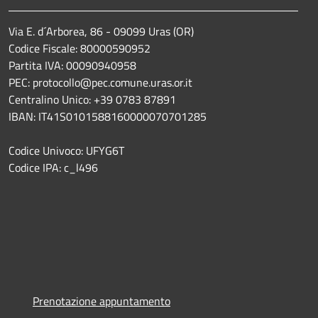
Via E. d´Arborea, 86 - 09099 Uras (OR)
Codice Fiscale: 80000590952
Partita IVA: 00090940958
PEC: protocollo@pec.comune.uras.or.it
Centralino Unico: +39 0783 87891
IBAN: IT41S0101588160000070701285
Codice Univoco: UFYG6T
Codice IPA: c_l496
Prenotazione appuntamento