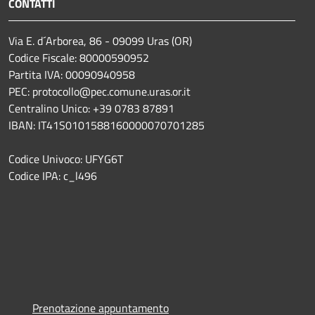
CONTATTI
Via E. d´Arborea, 86 - 09099 Uras (OR)
Codice Fiscale: 80000590952
Partita IVA: 00090940958
PEC: protocollo@pec.comune.uras.or.it
Centralino Unico: +39 0783 87891
IBAN: IT41S0101588160000070701285
Codice Univoco: UFYG6T
Codice IPA: c_l496
Prenotazione appuntamento