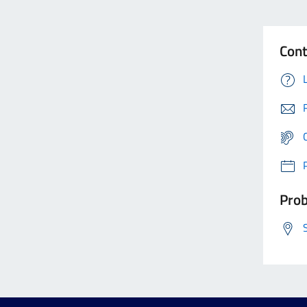
Cont
Prob