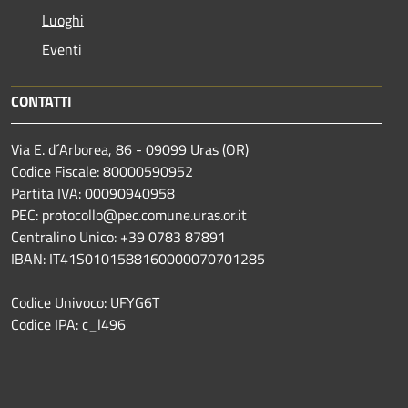
Luoghi
Eventi
CONTATTI
Via E. d´Arborea, 86 - 09099 Uras (OR)
Codice Fiscale: 80000590952
Partita IVA: 00090940958
PEC: protocollo@pec.comune.uras.or.it
Centralino Unico: +39 0783 87891
IBAN: IT41S0101588160000070701285
Codice Univoco: UFYG6T
Codice IPA: c_l496