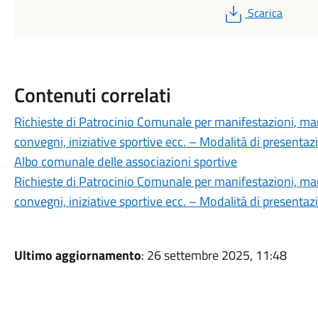
PDF
Scarica
Contenuti correlati
Richieste di Patrocinio Comunale per manifestazioni, mani
convegni, iniziative sportive ecc. – Modalità di presentaz
Albo comunale delle associazioni sportive
Richieste di Patrocinio Comunale per manifestazioni, mani
convegni, iniziative sportive ecc. – Modalità di presentaz
Ultimo aggiornamento
: 26 settembre 2025, 11:48