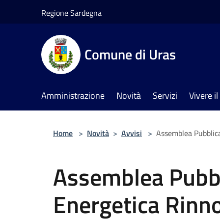
Salta al contenuto principale
Regione Sardegna
Comune di Uras
Amministrazione
Novità
Servizi
Vivere 
Home
>
Novità
>
Avvisi
>
Assemblea Pubblic
Assemblea Pubb
Energetica Rinno