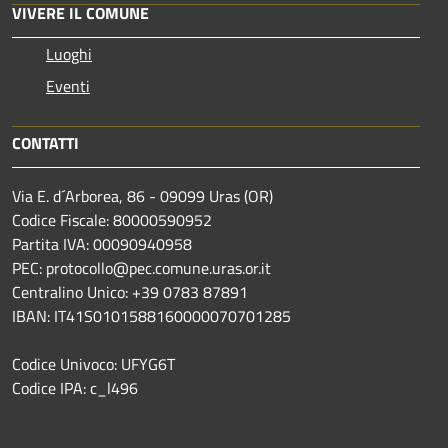
VIVERE IL COMUNE
Luoghi
Eventi
CONTATTI
Via E. d´Arborea, 86 - 09099 Uras (OR)
Codice Fiscale: 80000590952
Partita IVA: 00090940958
PEC: protocollo@pec.comune.uras.or.it
Centralino Unico: +39 0783 87891
IBAN: IT41S0101588160000070701285
Codice Univoco: UFYG6T
Codice IPA: c_l496