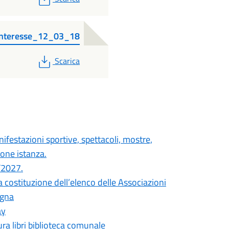
 interesse_12_03_18
PDF
Scarica
festazioni sportive, spettacoli, mostre,
ione istanza.
/2027.
a costituzione dell’elenco delle Associazioni
egna
ay
ra libri biblioteca comunale