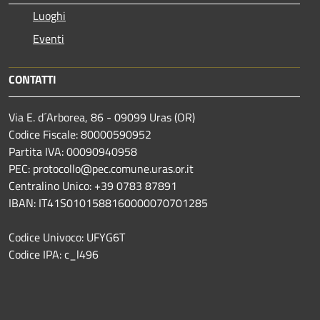
Luoghi
Eventi
CONTATTI
Via E. d´Arborea, 86 - 09099 Uras (OR)
Codice Fiscale: 80000590952
Partita IVA: 00090940958
PEC: protocollo@pec.comune.uras.or.it
Centralino Unico: +39 0783 87891
IBAN: IT41S0101588160000070701285
Codice Univoco: UFYG6T
Codice IPA: c_l496