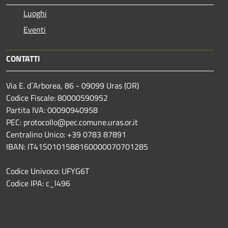
Luoghi
Eventi
CONTATTI
Via E. d´Arborea, 86 - 09099 Uras (OR)
Codice Fiscale: 80000590952
Partita IVA: 00090940958
PEC: protocollo@pec.comune.uras.or.it
Centralino Unico: +39 0783 87891
IBAN: IT41S0101588160000070701285
Codice Univoco: UFYG6T
Codice IPA: c_l496