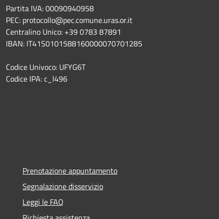
Partita IVA: 00090940958
PEC: protocollo@pec.comune.uras.or.it
Centralino Unico: +39 0783 87891
IBAN: IT41S0101588160000070701285
Codice Univoco: UFYG6T
Codice IPA: c_l496
Prenotazione appuntamento
Segnalazione disservizio
Leggi le FAQ
Richiesta assistenza