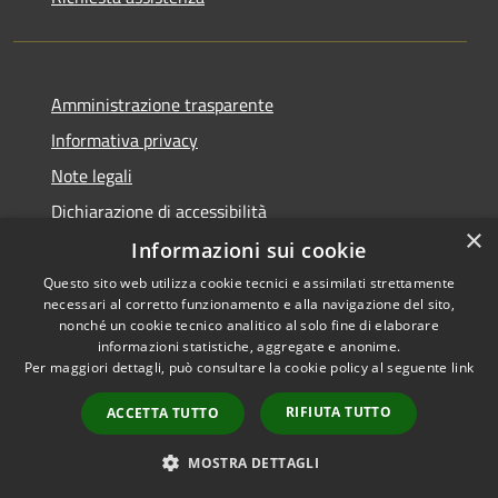
Amministrazione trasparente
Informativa privacy
Note legali
Dichiarazione di accessibilità
×
Informazioni sui cookie
Questo sito web utilizza cookie tecnici e assimilati strettamente
necessari al corretto funzionamento e alla navigazione del sito,
RSS
Copyright © 2026 • Comune di
nonché un cookie tecnico analitico al solo fine di elaborare
informazioni statistiche, aggregate e anonime.
Accessibilità
Uras • Powered by
Per maggiori dettagli, può consultare la cookie policy al seguente
link
Privacy
Municipium
Accesso
•
Cookie
redazione
RIFIUTA TUTTO
ACCETTA TUTTO
Mappa del sito
Fast.it
MOSTRA DETTAGLI