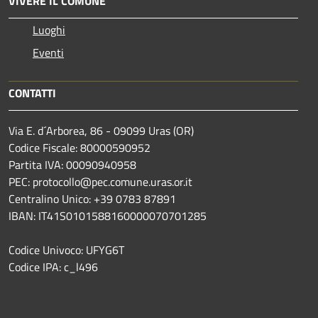
VIVERE IL COMUNE
Luoghi
Eventi
CONTATTI
Via E. d´Arborea, 86 - 09099 Uras (OR)
Codice Fiscale: 80000590952
Partita IVA: 00090940958
PEC: protocollo@pec.comune.uras.or.it
Centralino Unico: +39 0783 87891
IBAN: IT41S0101588160000070701285
Codice Univoco: UFYG6T
Codice IPA: c_l496