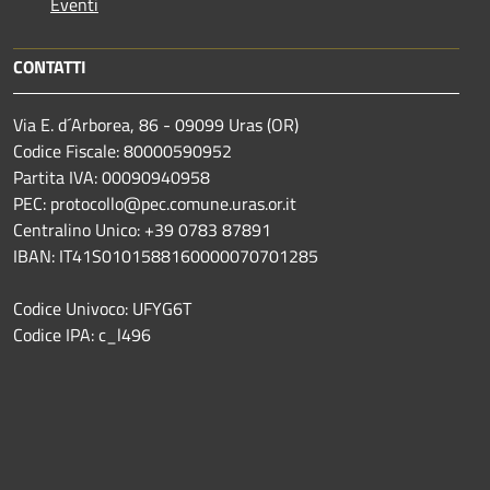
Eventi
CONTATTI
Via E. d´Arborea, 86 - 09099 Uras (OR)
Codice Fiscale: 80000590952
Partita IVA: 00090940958
PEC: protocollo@pec.comune.uras.or.it
Centralino Unico: +39 0783 87891
IBAN: IT41S0101588160000070701285
Codice Univoco: UFYG6T
Codice IPA: c_l496