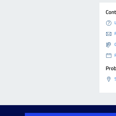
Cont
Prob