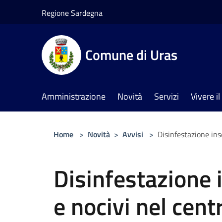
Salta al contenuto principale
Regione Sardegna
Comune di Uras
Amministrazione
Novità
Servizi
Vivere 
Home
>
Novità
>
Avvisi
>
Disinfestazione ins
Disinfestazione i
e nocivi nel cen