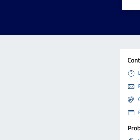
Cont
Prob