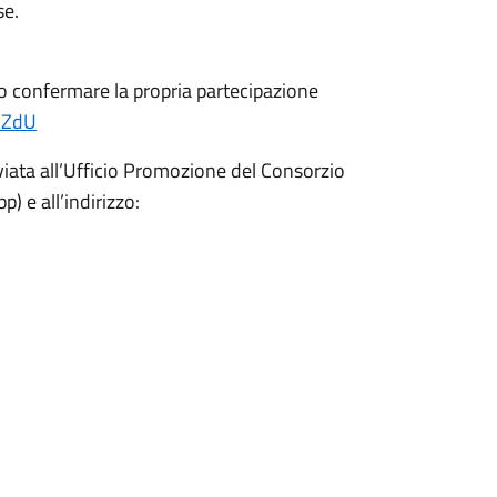
se.
no confermare la propria partecipazione
ndZdU
viata all’Ufficio Promozione del Consorzio
 e all’indirizzo: