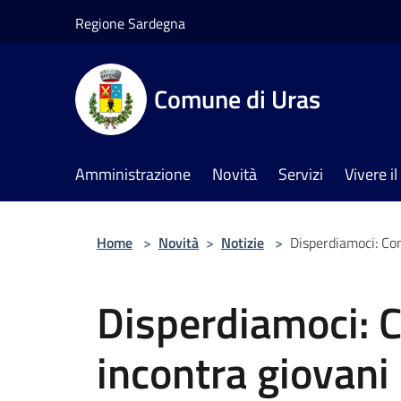
Salta al contenuto principale
Regione Sardegna
Comune di Uras
Amministrazione
Novità
Servizi
Vivere 
Home
>
Novità
>
Notizie
>
Disperdiamoci: Con
Disperdiamoci: 
incontra giovani 