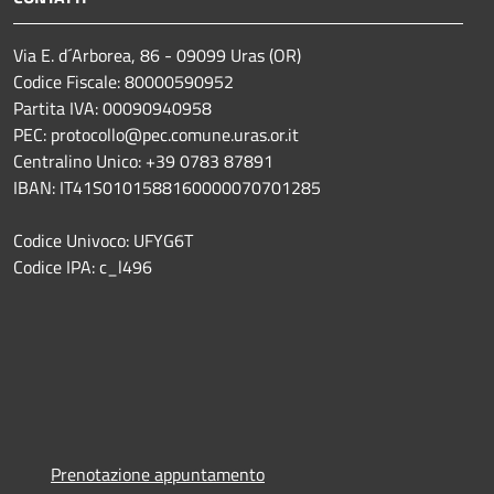
Via E. d´Arborea, 86 - 09099 Uras (OR)
Codice Fiscale: 80000590952
Partita IVA: 00090940958
PEC: protocollo@pec.comune.uras.or.it
Centralino Unico: +39 0783 87891
IBAN: IT41S0101588160000070701285
Codice Univoco: UFYG6T
Codice IPA: c_l496
Prenotazione appuntamento