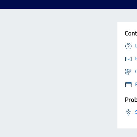
Cont
Prob