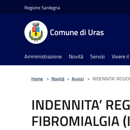
Salta al contenuto principale
Regione Sardegna
Comune di Uras
Amministrazione
Novità
Servizi
Vivere 
Home
>
Novità
>
Avvisi
>
INDENNITA’ REGION
INDENNITA’ RE
FIBROMIALGIA (I