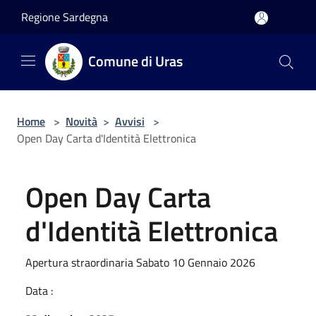
Salta al contenuto principale
Regione Sardegna
Comune di Uras
Home
>
Novità
>
Avvisi
>
Open Day Carta d'Identità Elettronica
Open Day Carta
d'Identità Elettronica
Apertura straordinaria Sabato 10 Gennaio 2026
Data :