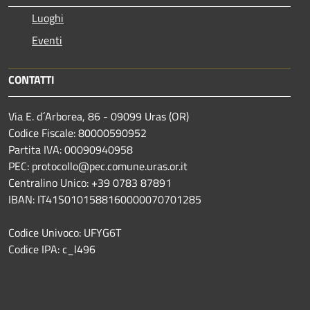
Luoghi
Eventi
CONTATTI
Via E. d´Arborea, 86 - 09099 Uras (OR)
Codice Fiscale: 80000590952
Partita IVA: 00090940958
PEC: protocollo@pec.comune.uras.or.it
Centralino Unico: +39 0783 87891
IBAN: IT41S0101588160000070701285
Codice Univoco: UFYG6T
Codice IPA: c_l496