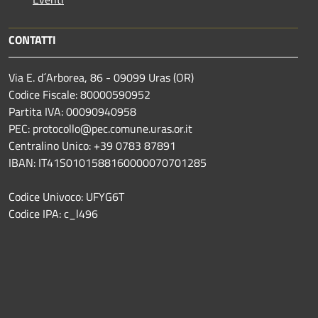
CONTATTI
Via E. d´Arborea, 86 - 09099 Uras (OR)
Codice Fiscale: 80000590952
Partita IVA: 00090940958
PEC: protocollo@pec.comune.uras.or.it
Centralino Unico: +39 0783 87891
IBAN: IT41S0101588160000070701285
Codice Univoco: UFYG6T
Codice IPA: c_l496