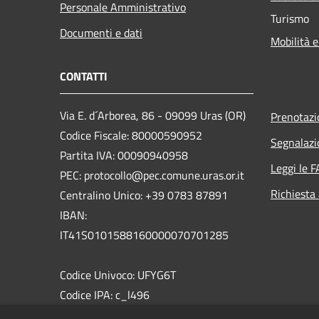
Personale Amministrativo
Turismo
Documenti e dati
Mobilità e
CONTATTI
Via E. d´Arborea, 86 - 09099 Uras (OR)
Prenotaz
Codice Fiscale: 80000590952
Segnalazi
Partita IVA: 00090940958
Leggi le 
PEC: protocollo@pec.comune.uras.or.it
Richiesta
Centralino Unico: +39 0783 87891
IBAN:
IT41S0101588160000070701285
Codice Univoco: UFYG6T
Codice IPA: c_l496