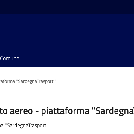
il Comune
attaforma "SardegnaTrasporti"
porto aereo - piattaforma "Sardegn
rma "SardegnaTrasporti"