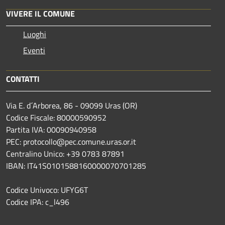
VIVERE IL COMUNE
Luoghi
Eventi
CONTATTI
Via E. d´Arborea, 86 - 09099 Uras (OR)
Codice Fiscale: 80000590952
Partita IVA: 00090940958
PEC: protocollo@pec.comune.uras.or.it
Centralino Unico: +39 0783 87891
IBAN: IT41S0101588160000070701285
Codice Univoco: UFYG6T
Codice IPA: c_l496