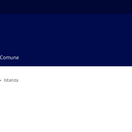
il Comune
>
Istanza