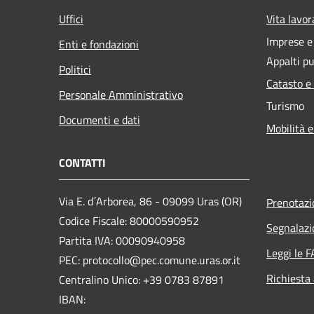
Uffici
Vita lavor
Imprese 
Enti e fondazioni
Appalti pu
Politici
Catasto e
Personale Amministrativo
Turismo
Documenti e dati
Mobilità e
CONTATTI
Via E. d´Arborea, 86 - 09099 Uras (OR)
Prenotaz
Codice Fiscale: 80000590952
Segnalazi
Partita IVA: 00090940958
Leggi le 
PEC: protocollo@pec.comune.uras.or.it
Richiesta
Centralino Unico: +39 0783 87891
IBAN: