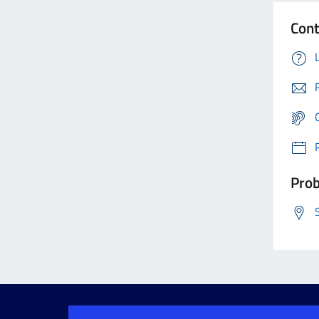
Cont
Prob