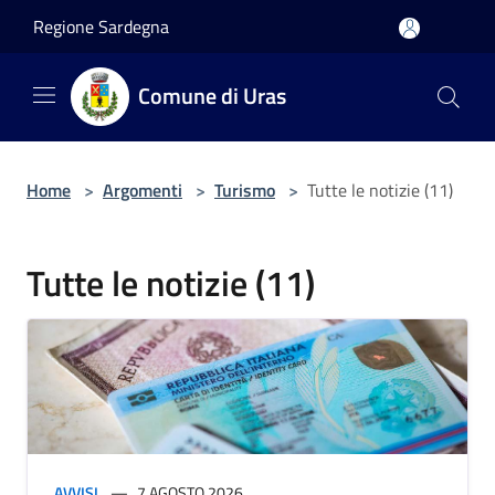
Salta al contenuto principale
Regione Sardegna
Comune di Uras
Home
>
Argomenti
>
Turismo
>
Tutte le notizie (11)
Tutte le notizie (11)
AVVISI
7 AGOSTO 2026