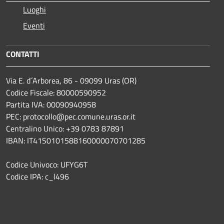
Luoghi
Eventi
CONTATTI
Via E. d´Arborea, 86 - 09099 Uras (OR)
Codice Fiscale: 80000590952
Partita IVA: 00090940958
PEC: protocollo@pec.comune.uras.or.it
Centralino Unico: +39 0783 87891
IBAN: IT41S0101588160000070701285
Codice Univoco: UFYG6T
Codice IPA: c_l496