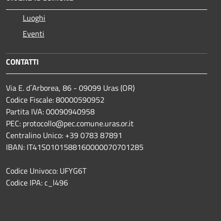
Luoghi
Eventi
CONTATTI
Via E. d´Arborea, 86 - 09099 Uras (OR)
Codice Fiscale: 80000590952
Partita IVA: 00090940958
PEC: protocollo@pec.comune.uras.or.it
Centralino Unico: +39 0783 87891
IBAN: IT41S0101588160000070701285
Codice Univoco: UFYG6T
Codice IPA: c_l496