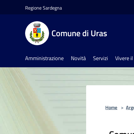
Salta al contenuto principale
Regione Sardegna
Comune di Uras
Amministrazione
Novità
Servizi
Vivere 
Home
>
Arg