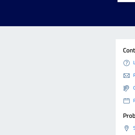
Cont
Prob