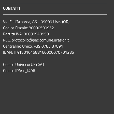
CONTATTI
Via E. d´Arborea, 86 - 09099 Uras (OR)
Codice Fiscale: 80000590952
Partita IVA: 00090940958
PEC: protocollo@pec.comune.uras.or.it
Centralino Unico: +39 0783 87891
IBAN: IT41S0101588160000070701285
Codice Univoco: UFYG6T
Codice IPA: c_l496