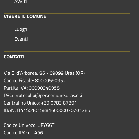
Avvisi
VIVERE IL COMUNE
Luoghi
Eventi
CONTATTI
Via E. d´Arborea, 86 - 09099 Uras (OR)
Codice Fiscale: 80000590952
Partita IVA: 00090940958
PEC: protocollo@pec.comune.uras.or.it
Centralino Unico: +39 0783 87891
IBAN: IT41S0101588160000070701285
Codice Univoco: UFYG6T
Codice IPA: c_l496