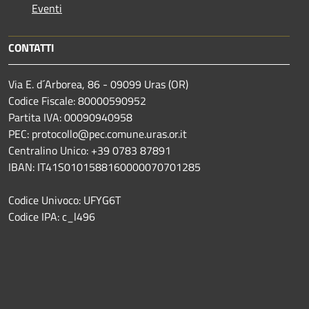
Eventi
CONTATTI
Via E. d´Arborea, 86 - 09099 Uras (OR)
Codice Fiscale: 80000590952
Partita IVA: 00090940958
PEC: protocollo@pec.comune.uras.or.it
Centralino Unico: +39 0783 87891
IBAN: IT41S0101588160000070701285
Codice Univoco: UFYG6T
Codice IPA: c_l496