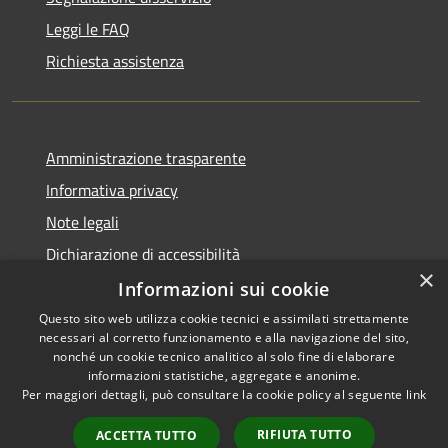
Leggi le FAQ
Richiesta assistenza
Amministrazione trasparente
Informativa privacy
Note legali
Dichiarazione di accessibilità
×
Informazioni sui cookie
Questo sito web utilizza cookie tecnici e assimilati strettamente
necessari al corretto funzionamento e alla navigazione del sito,
RSS
Copyright © 2026 • Comune di
nonché un cookie tecnico analitico al solo fine di elaborare
informazioni statistiche, aggregate e anonime.
Accessibilità
Uras • Powered by
Per maggiori dettagli, può consultare la cookie policy al seguente
link
Privacy
Municipium
Accesso
•
Cookie
redazione
RIFIUTA TUTTO
ACCETTA TUTTO