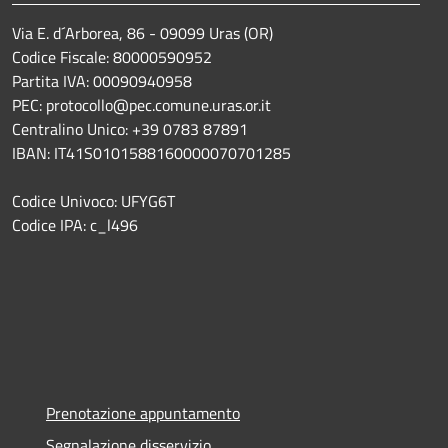
Via E. d´Arborea, 86 - 09099 Uras (OR)
Codice Fiscale: 80000590952
Partita IVA: 00090940958
PEC: protocollo@pec.comune.uras.or.it
Centralino Unico: +39 0783 87891
IBAN: IT41S0101588160000070701285
Codice Univoco: UFYG6T
Codice IPA: c_l496
Prenotazione appuntamento
Segnalazione disservizio