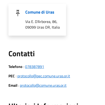
Comune di Uras
Via E. D'Arborea, 86,
09099 Uras OR, Italia
Utili
Contatti
Telefono
:
078387891
PEC
:
protocollo@pec.comune.uras.or.it
Email
:
protocollo@comune.uras.or.it