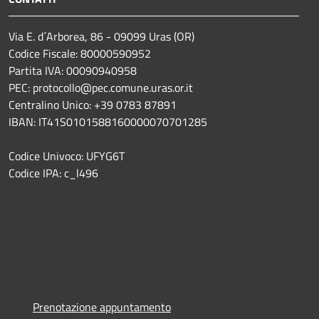
Via E. d´Arborea, 86 - 09099 Uras (OR)
Codice Fiscale: 80000590952
Partita IVA: 00090940958
PEC: protocollo@pec.comune.uras.or.it
Centralino Unico: +39 0783 87891
IBAN: IT41S0101588160000070701285
Codice Univoco: UFYG6T
Codice IPA: c_l496
Prenotazione appuntamento