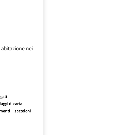
a abitazione nei
egati
aggi di carta
imenti
scatoloni