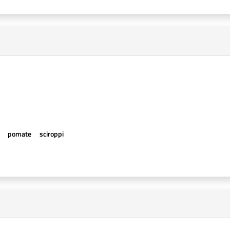
e
pomate
sciroppi