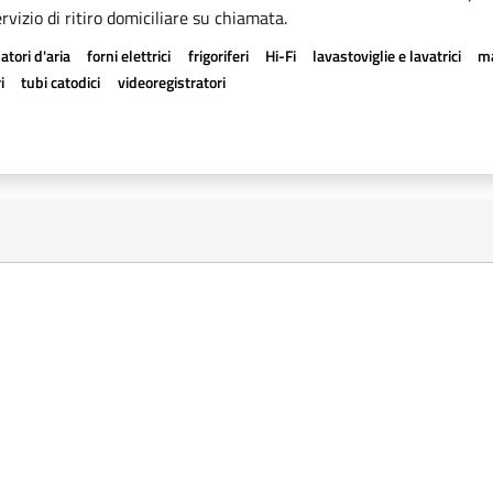
rvizio di ritiro domiciliare su chiamata.
atori d'aria
forni elettrici
frigoriferi
Hi-Fi
lavastoviglie e lavatrici
ma
i
tubi catodici
videoregistratori