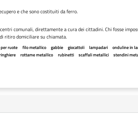
recupero e che sono costituiti da ferro.
i centri comunali, direttamente a cura dei cittadini. Chi fosse imposs
di ritiro domiciliare su chiamata.
 per ruote
filo metallico
gabbie
giocattoli
lampadari
onduline in l
ringhiere
rottame metallico
rubinetti
scaffali metallici
stendini meta