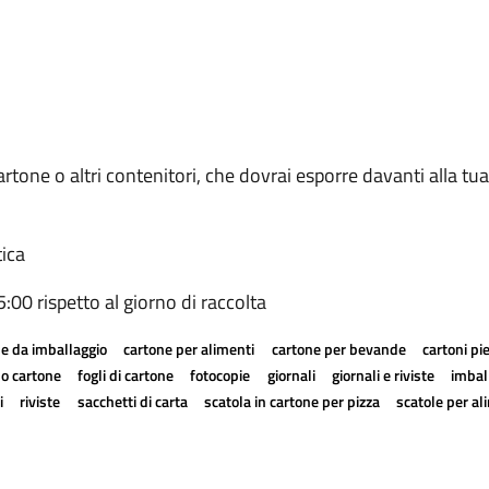
artone o altri contenitori, che dovrai esporre davanti alla tu
tica
05:00 rispetto al giorno di raccolta
e da imballaggio
cartone per alimenti
cartone per bevande
cartoni pi
a o cartone
fogli di cartone
fotocopie
giornali
giornali e riviste
imball
i
riviste
sacchetti di carta
scatola in cartone per pizza
scatole per al