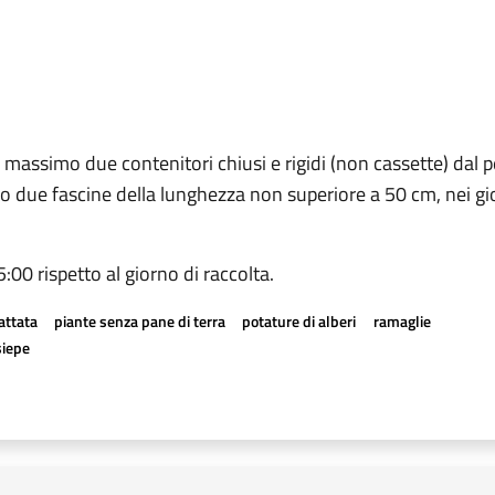
n massimo due contenitori chiusi e rigidi (non cassette) dal
o due fascine della lunghezza non superiore a 50 cm, nei gio
05:00 rispetto al giorno di raccolta.
attata
piante senza pane di terra
potature di alberi
ramaglie
siepe