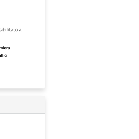
ibilitato al
amiera
llici