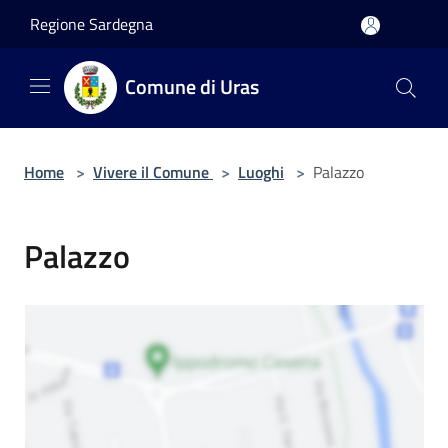
Salta al contenuto principale
Regione Sardegna
Comune di Uras
Home
>
Vivere il Comune
>
Luoghi
>
Palazzo
Palazzo