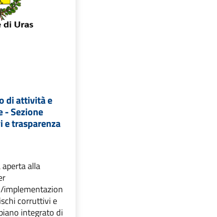
 di attività e
e - Sezione
vi e trasparenza
aperta alla
er
o/implementazion
ischi corruttivi e
piano integrato di