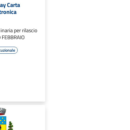
ay Carta
ttronica
naria per rilascio
0 FEBBRAIO
tuzionale