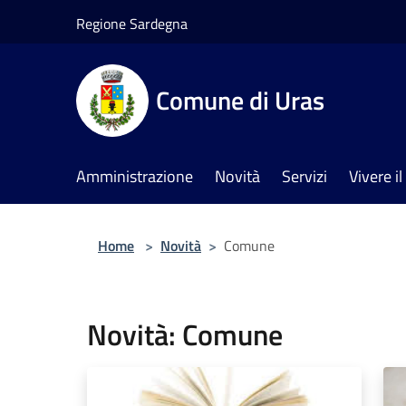
Salta al contenuto principale
Regione Sardegna
Comune di Uras
Amministrazione
Novità
Servizi
Vivere 
Home
>
Novità
>
Comune
Novità: Comune