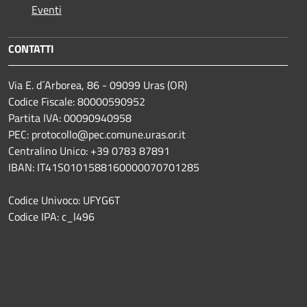
Eventi
CONTATTI
Via E. d´Arborea, 86 - 09099 Uras (OR)
Codice Fiscale: 80000590952
Partita IVA: 00090940958
PEC: protocollo@pec.comune.uras.or.it
Centralino Unico: +39 0783 87891
IBAN: IT41S0101588160000070701285
Codice Univoco: UFYG6T
Codice IPA: c_l496