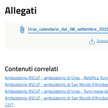
Allegati
Uras_calendario_dal_08_settembre_202
PDF
Scaric
Contenuti correlati
Ambulatorio ASCoT - ambulatorio di Uras - Rettifica Tur
Ambulatorio ASCoT - ambulatorio di San Nicolò d'Arcida
Ambulatorio ASCoT - ambulatorio di Uras - Turni mese d
Ambulatorio ASCoT - ambulatorio di San Nicolò d'Arcidano
22/7