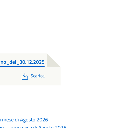
rno_del_30.12.2025
PDF
Scarica
ni mese di Agosto 2026
no - Turni mese di Agosto 2026