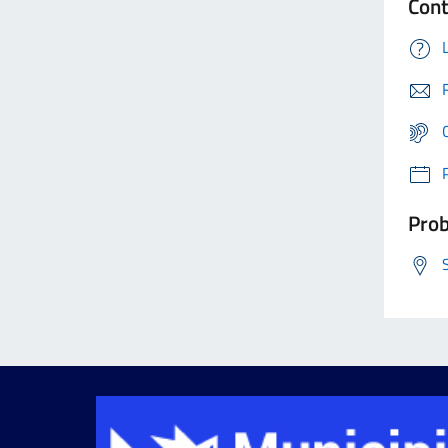
Cont
Prob