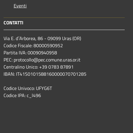
Eventi
CONTATTI
Via E. d´Arborea, 86 - 09099 Uras (OR)
Codice Fiscale: 80000590952
Partita IVA: 00090940958
PEC: protocollo@pec.comune.uras.or.it
Centralino Unico: +39 0783 87891
IBAN: IT41S0101588160000070701285
Codice Univoco: UFYG6T
Codice IPA: c_l496