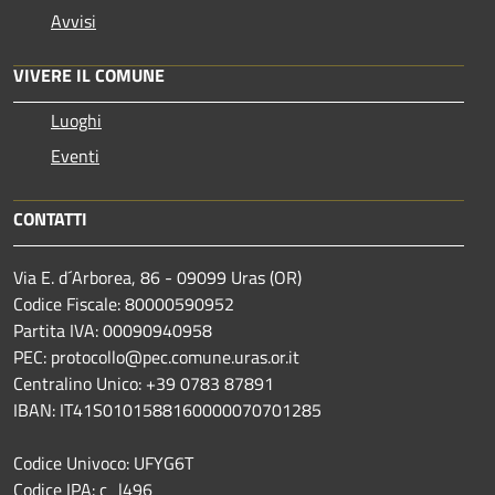
Avvisi
VIVERE IL COMUNE
Luoghi
Eventi
CONTATTI
Via E. d´Arborea, 86 - 09099 Uras (OR)
Codice Fiscale: 80000590952
Partita IVA: 00090940958
PEC: protocollo@pec.comune.uras.or.it
Centralino Unico: +39 0783 87891
IBAN: IT41S0101588160000070701285
Codice Univoco: UFYG6T
Codice IPA: c_l496